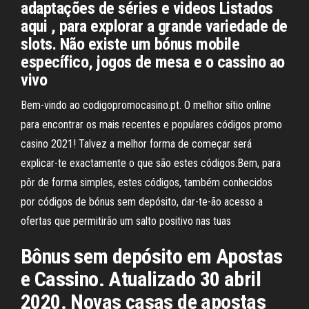
adaptações de séries e videos Listados
aqui , para explorar a grande variedade de
slots. Não existe um bónus mobile
específico, jogos de mesa e o cassino ao
vivo
Bem-vindo ao codigopromocasino.pt. O melhor sítio online
para encontrar os mais recentes e populares códigos promo
casino 2021! Talvez a melhor forma de começar será
explicar-te exactamente o que são estes códigos.Bem, para
pôr de forma simples, estes códigos, também conhecidos
por códigos de bónus sem depósito, dar-te-ão acesso a
ofertas que permitirão um salto positivo nas tuas
Bônus sem depósito em Apostas
e Cassino. Atualizado 30 abril
2020. Novas casas de apostas