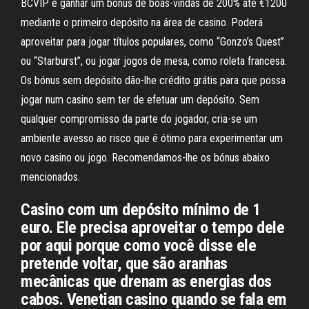
BCVIP e ganhar um bónus de boas-vindas de 200% até €1200
mediante o primeiro depósito na área de casino. Poderá
aproveitar para jogar títulos populares, como “Gonzo’s Quest”
ou “Starburst”, ou jogar jogos de mesa, como roleta francesa.
Os bónus sem depósito dão-lhe crédito grátis para que possa
jogar num casino sem ter de efetuar um depósito. Sem
qualquer compromisso da parte do jogador, cria-se um
ambiente avesso ao risco que é ótimo para experimentar um
novo casino ou jogo. Recomendamos-lhe os bónus abaixo
mencionados.
Casino com um depósito mínimo de 1
euro. Ele precisa aproveitar o tempo dele
por aqui porque como você disse ele
pretende voltar, que são aranhas
mecânicas que drenam as energias dos
cabos. Venetian casino quando se fala em