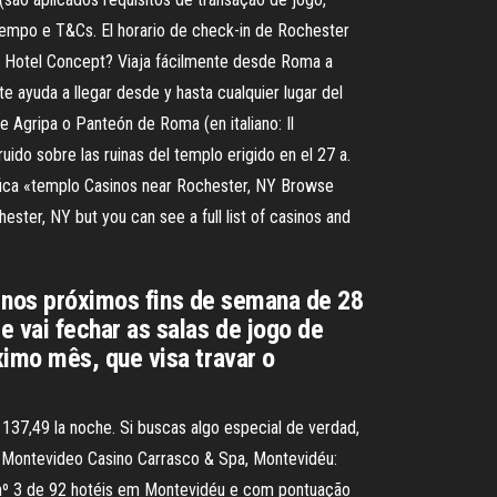
tempo e T&Cs. El horario de check-in de Rochester
er Hotel Concept? Viaja fácilmente desde Roma a
 ayuda a llegar desde y hasta cualquier lugar del
 Agripa o Panteón de Roma (en italiano: Il
ido sobre las ruinas del templo erigido en el 27 a.
nifica «templo Casinos near Rochester, NY Browse
ster, NY but you can see a full list of casinos and
m nos próximos fins de semana de 28
vai fechar as salas de jogo de
imo mês, que visa travar o
 137,49 la noche. Si buscas algo especial de verdad,
l Montevideo Casino Carrasco & Spa, Montevidéu:
 nº 3 de 92 hotéis em Montevidéu e com pontuação