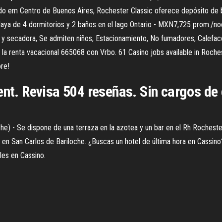
zado em Centro de Buenos Aires, Rochester Classic oferece depósito de 
a de 4 dormitorios y 2 baños en el lago Ontario - MXN7,725 prom./noch
a y secadora, Se admiten niños, Estacionamiento, No fumadores, Calefac
 la renta vacacional 665068 con Vrbo. 61 Casino jobs available in Roches
re!
ent. Revisa 504 reseñas. Sin cargos de
e) - Se dispone de una terraza en la azotea y un bar en el Rh Rocheste
n San Carlos de Bariloche. ¿Buscas un hotel de última hora en Cassino?
bles en Cassino.