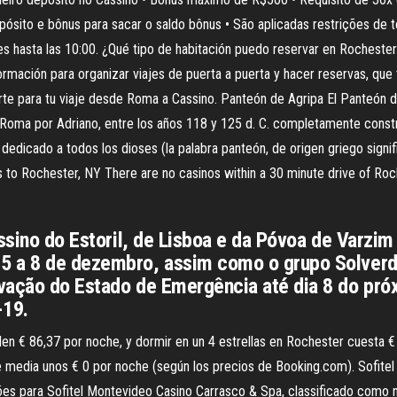
ósito e bônus para sacar o saldo bônus • São aplicadas restrições de 
t es hasta las 10:00. ¿Qué tipo de habitación puedo reservar en Rochest
ación para organizar viajes de puerta a puerta y hacer reservas, que te
te para tu viaje desde Roma a Cassino. Panteón de Agripa El Panteón de
 Roma por Adriano, entre los años 118 y 125 d. C. completamente constru
0, dedicado a todos los dioses (la palabra panteón, de origen griego sig
 to Rochester, NY There are no casinos within a 30 minute drive of Roche
assino do Estoril, de Lisboa e da Póvoa de Varzi
 a 8 de dezembro, assim como o grupo Solverde 
vação do Estado de Emergência até dia 8 do próx
-19.
len € 86,37 por noche, y dormir en un 4 estrellas en Rochester cuesta €
e media unos € 0 por noche (según los precios de Booking.com). Sofite
ões para Sofitel Montevideo Casino Carrasco & Spa, classificado como