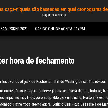
s caça-níqueis são baseadas em qual cronograma de
bingonfse.web.app
YEAM POKER 2021
CASINO ONLINE ACEITA PAYPAL
ter hora de fechamento
r les casinos et jeux de Rochester, Etat de Washington sur Tripadvisor.
comentários e mapas. Reserve já e salve.. Fuera de eso, todo ok, habí
r es limpio, no muy lindo, pero aceptable para un casino. Punto a favor, 
naco! Hatha Yoga aberto agora. Edifício Gelli - Rua Dezesseis de Março