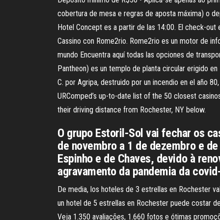
cobertura de mesa e regras de aposta máxima) o dep
Hotel Concept es a partir de las 14:00. El check-ou
Cassino con Rome2rio. Rome2rio es un motor de inform
mundo Encuentra aquí todas las opciones de transpor
Pantheon) es un templo de planta circular erigido en
C. por Agripa, destruido por un incendio en el año 8
URComped’s up-to-date list of the 50 closest casinos
their driving distance from Rochester, NY below.
O grupo Estoril-Sol vai fechar os c
de novembro a 1 de dezembro e de 5
Espinho e de Chaves, devido à reno
agravamento da pandemia da covid
De media, los hoteles de 3 estrellas en Rochester va
un hotel de 5 estrellas en Rochester puede costar d
Veja 1.350 avaliações, 1.660 fotos e ótimas promoç