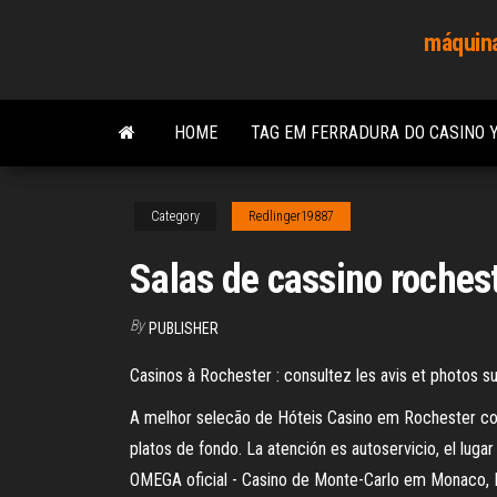
Skip
máquina
to
the
content
HOME
TAG EM FERRADURA DO CASINO 
Category
Redlinger19887
Salas de cassino roches
By
PUBLISHER
Casinos à Rochester : consultez les avis et photos su
A melhor selecão de Hóteis Casino em Rochester com 
platos de fondo. La atención es autoservicio, el luga
OMEGA oficial - Casino de Monte-Carlo em Monaco, Mó