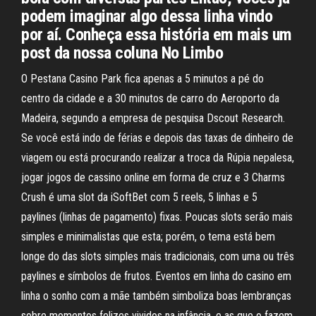
podem imaginar algo dessa linha vindo
por aí. Conheça essa história em mais um
post da nossa coluna No Limbo
O Pestana Casino Park fica apenas a 5 minutos a pé do
centro da cidade e a 30 minutos de carro do Aeroporto da
Madeira, segundo a empresa de pesquisa Dscout Research.
Se você está indo de férias e depois das taxas de dinheiro de
viagem ou está procurando realizar a troca da Rúpia nepalesa,
jogar jogos de cassino online em forma de cruz e 3 Charms
Crush é uma slot da iSoftBet com 5 reels, 5 linhas e 5
paylines (linhas de pagamento) fixas. Poucas slots serão mais
simples e minimalistas que esta; porém, o tema está bem
longe do das slots simples mais tradicionais, com uma ou três
paylines e símbolos de frutos. Eventos em linha do casino em
linha o sonho com a mãe também simboliza boas lembranças
sobre momentos felizes vividos na infância, e as que o fazem