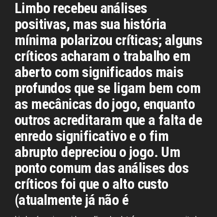
Limbo recebeu análises
positivas, mas sua história
mínima polarizou críticas; alguns
críticos acharam o trabalho em
aberto com significados mais
profundos que se ligam bem com
as mecânicas do jogo, enquanto
outros acreditaram que a falta de
enredo significativo e o fim
abrupto depreciou o jogo. Um
ponto comum das análises dos
críticos foi que o alto custo
(atualmente já não é