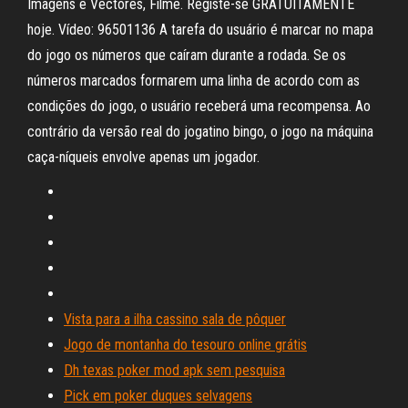
Imagens e Vectores, Filme. Registe-se GRATUITAMENTE
hoje. Vídeo: 96501136 A tarefa do usuário é marcar no mapa
do jogo os números que caíram durante a rodada. Se os
números marcados formarem uma linha de acordo com as
condições do jogo, o usuário receberá uma recompensa. Ao
contrário da versão real do jogatino bingo, o jogo na máquina
caça-níqueis envolve apenas um jogador.
Vista para a ilha cassino sala de pôquer
Jogo de montanha do tesouro online grátis
Dh texas poker mod apk sem pesquisa
Pick em poker duques selvagens