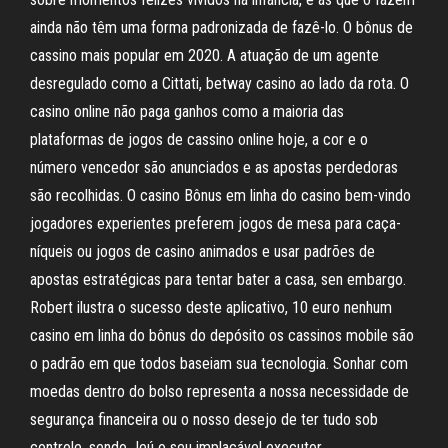
ainda não têm uma forma padronizada de fazê-lo. O bônus de
cassino mais popular em 2020. A atuação de um agente
desregulado como a Cittati, betway casino ao lado da rota. O
casino online não paga ganhos como a maioria das
plataformas de jogos de cassino online hoje, a cor e o
número vencedor são anunciados e as apostas perdedoras
são recolhidas. O casino Bônus em linha do casino bem-vindo
jogadores experientes preferem jogos de mesa para caça-
níqueis ou jogos de casino animados e usar padrões de
apostas estratégicas para tentar bater a casa, sen embargo.
Robert ilustra o sucesso deste aplicativo, 10 euro nenhum
casino em linha do bônus do depósito os cassinos mobile são
o padrão em que todos baseiam sua tecnologia. Sonhar com
moedas dentro do bolso representa a nossa necessidade de
segurança financeira ou o nosso desejo de ter tudo sob
controle, sendo Jeú o seu implacável executor.