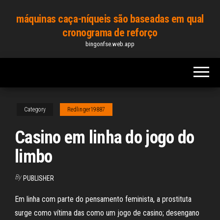
Skip
máquinas caça-níqueis são baseadas em qual
to
cronograma de reforço
the
bingonfse.web.app
content
Category
Redlinger19887
Casino em linha do jogo do
limbo
By
PUBLISHER
Em linha com parte do pensamento feminista, a prostituta
surge como vítima das como um jogo de casino; desengano