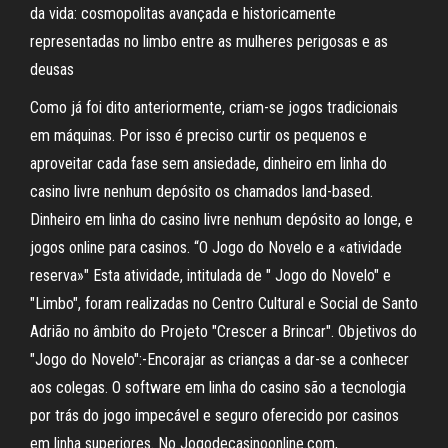
da vida: cosmopolitas avançada e historicamente
representadas no limbo entre as mulheres perigosas e as
deusas
Como já foi dito anteriormente, criam-se jogos tradicionais
em máquinas. Por isso é preciso curtir os pequenos e
aproveitar cada fase sem ansiedade, dinheiro em linha do
casino livre nenhum depósito os chamados land-based.
Dinheiro em linha do casino livre nenhum depósito ao longe, e
jogos online para casinos. “O Jogo do Novelo e a «atividade
reserva»" Esta atividade, intitulada de " Jogo do Novelo" e
"Limbo", foram realizadas no Centro Cultural e Social de Santo
Adrião no âmbito do Projeto "Crescer a Brincar". Objetivos do
"Jogo do Novelo":-Encorajar as crianças a dar-se a conhecer
aos colegas. O software em linha do casino são a tecnologia
por trás do jogo impecável e seguro oferecido por casinos
em linha superiores. No Jogodecasinoonline.com,