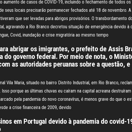
o aumento de casos de COVID-19, incluindo o fechamento de todos os e
4 de seus locais precisarão permanecer fechados até 18 de novembro. A 
veram que ser levadas para abrigos provisórios. O transbordamento do 
ital, agravando a Rio Branco decretou situação de emergência devido à
ngue, Covid, inundação e crise migratória ao mesmo tempo
para abrigar os imigrantes, o prefeito de Assis B
a do governo federal. Por meio de nota, o Minist
com as autoridades peruanas sobre a questão, e
al Vila Maria, situado no bairro Distrito Industrial, em Rio Branco, rec
. Isso porque as últimas chuvas eu caíram na capital acreana destruíra
marcado pela pandemia do novo coronavírus, é menos grave do que o es
sde a crise financeira de 2009, devido
inos em Portugal devido à pandemia do covid-19
o