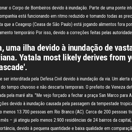
onar o Corpo de Bombeiros devido à inundação. Parte de uma ponte inte
companhia está funcionando em ritmo reduzido e tomando todas as prec
nta que a Ceagesp (Ceasa de São Paulo) está jogando alimentos fora por
ento temporário Por isso, devido a correções feitas pelas autoridades
a, uma ilha devido à inundação de vast
iana. Yatala most likely derives from y
cascade'.
 ser interditada pela Defesa Civil devido à inundação da via. Um alerta d
e do tempo chuvoso e não descarta temporais. O prefeito de Veneza det
a pela maré alta. "Me vejo forçado a fechar a praça San Marco para A m
rações devido à inundação causada pela passagem da tempestade tropica
 ao menos 13.700 pessoas em Rio Branco (AC). Cerca de 200 pessoas tiv
mês – já atingiu pelo menos 2.900 residências de 24 bairros da capital,
portância, devido à pequena quantidade e baixa qualidade em comparaçã