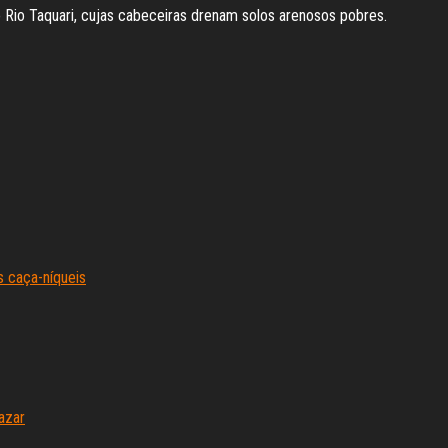
o Rio Taquari, cujas cabeceiras drenam solos arenosos pobres.
s caça-níqueis
azar