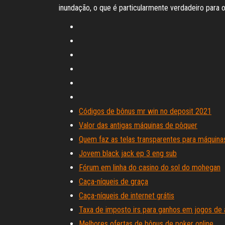
inundação, o que é particularmente verdadeiro para 
Códigos de bônus mr win no deposit 2021
Valor das antigas máquinas de pôquer
Quem faz as telas transparentes para máquina
Jovem black jack ep 3 eng sub
Fórum em linha do casino do sol do mohegan
Caça-níqueis de graça
Caça-níqueis de internet grátis
Taxa de imposto irs para ganhos em jogos de 
Melhores ofertas de bônus de poker online