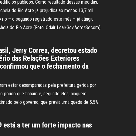
difícios públicos. Como resultado dessas medidas,
cheia do Rio Acre já prejudica ao menos 13,7 mil
rio – o segundo registrado este mês – já atingiu
 cheia do Rio Acre (Foto: Odair Leal/Gov.Acre/Secom)
rasil, Jerry Correa, decretou estado
ério das Relações Exteriores
 confirmou que o fechamento da
lamam estar desamparadas pela prefeitura gerida por
m o pouco que tinham e, segundo eles, ninguém
timado pelo governo, que previa uma queda de 5,5%.
 está a ter um forte impacto nas