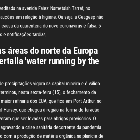
rditada na avenida Faiez Nametalah Tarraf, no
auções em relação à higiene. Ou seja: a Ceagesp não
 causa da quarentena do novo coronavírus é falsa. 5
 e notificações tardias,
as áreas do norte da Europa
ertalla 'water running by the
e precipitações vigora na capital mineira e é válido
erminou, nesta sexta-feira (15), o fechamento da
aior refinaria dos EUA, que fica em Port Arthur, no
l Harvey, que chegou à região na forma de furacão
eram que ser levadas para abrigos provisórios. O
 agravando a crise sanitária decorrente da pandemia
o com a produção de matéria orgânica na planície de