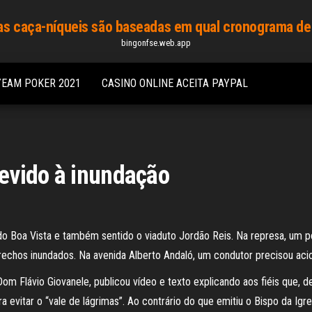
s caça-níqueis são baseadas em qual cronograma de
bingonfse.web.app
YEAM POKER 2021
CASINO ONLINE ACEITA PAYPAL
evido à inundação
ido Boa Vista e também sentido o viaduto Jordão Reis. Na represa, um 
echos inundados. Na avenida Alberto Andaló, um condutor precisou aci
Dom Flávio Giovanele, publicou vídeo e texto explicando aos fiéis que, 
a evitar o “vale de lágrimas”. Ao contrário do que emitiu o Bispo da Ig