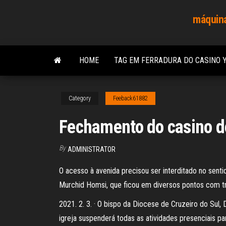
Skip
máquina
to
the
content
HOME
TAG EM FERRADURA DO CASINO 
Category
Feeback61882
Fechamento do casino d
By
ADMINISTRATOR
O acesso à avenida precisou ser interditado no sent
Murchid Homsi, que ficou em diversos pontos com tr
2021. 2. 3. · O bispo da Diocese de Cruzeiro do Sul, 
igreja suspenderá todas as atividades presenciais par