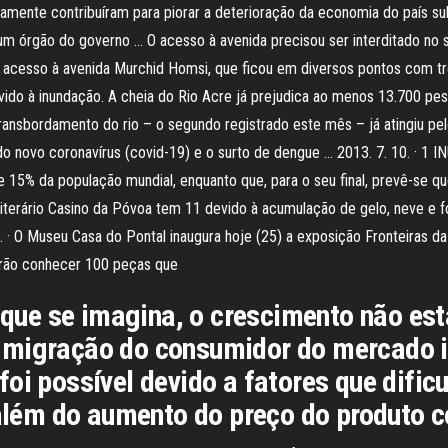
amente contribuíram para piorar a deterioração da economia do país su
 um órgão do governo … O acesso à avenida precisou ser interditado no
 acesso à avenida Murchid Homsi, que ficou em diversos pontos com tr
ido à inundação. A cheia do Rio Acre já prejudica ao menos 13.700 p
transbordamento do rio – o segundo registrado este mês – já atingiu pel
 do novo coronavírus (covid-19) e o surto de dengue … 2013. 7. 10. · 
 15% da população mundial, enquanto que, para o seu final, prevê-se qu
terário Casino da Póvoa tem 11 devido à acumulação de gelo, neve e f
. · O Museu Casa do Pontal inaugura hoje (25) a exposição Fronteiras da
erão conhecer 100 peças que
o que se imagina, o crescimento não e
migração do consumidor do mercado il
oi possível devido a fatores que difi
, além do aumento do preço do produto 