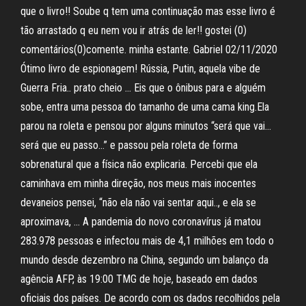
que o livro!! Soube q tem uma continuação mas esse livro é
tão arrastado q eu nem vou ir atrás de ler!! gostei (0)
comentários(0)comente. minha estante. Gabriel 02/11/2020
Ótimo livro de espionagem! Rússia, Putin, aquela vibe de
Guerra Fria.. prato cheio … Eis que o ônibus para e alguém
sobe, entra uma pessoa do tamanho de uma cama king.Ela
parou na roleta e pensou por alguns minutos “será que vai…
será que eu passo…” e passou pela roleta de forma
sobrenatural que a física não explicaria. Percebi que ela
caminhava em minha direção, nos meus mais inocentes
devaneios pensei, “não ela não vai sentar aqui.., e ela se
aproximava, … A pandemia do novo coronavírus já matou
283.978 pessoas e infectou mais de 4,1 milhões em todo o
mundo desde dezembro na China, segundo um balanço da
agência AFP, às 19:00 TMG de hoje, baseado em dados
oficiais dos países. De acordo com os dados recolhidos pela