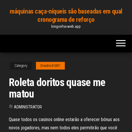
Skip
máquinas caça-níqueis são baseadas em qual
to
cronograma de reforço
the
bingonfse.web.app
content
Category
Driedric41697
Roleta doritos quase me
matou
By
ADMINISTRATOR
Quase todos os casinos online estarão a oferecer bónus aos
novos jogadores, mas nem todos eles permitirão que você