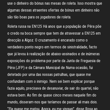
use o dinheiro do bónus nas mesas de roleta. Isso mostra que
algumas dessas atraentes ofertas de bónus em dinheiro não
são tão boas para os jogadores de roleta.
Roleta russa na EN125 Há anos que a população de Pêra põe
o credo na boca sempre que tem de atravessar a EN125 em
direcção a Algoz. O cruzamento é encarado como o
verdadeiro ponto negro em termos de sinistralidade, facto
que já levou à realização de abaixo-assinados e de inúmeras
exposições do problema por parte da Junta de Freguesia de
Pêra (JFP) e da Câmara Municipal de Numa ocasião, fui
detetado por uma das nossas patrulhas, que quase me
confundiam com o inimigo. Nem sei bem explicar porque
fazia aquilo, precisava de desanuviar, de sair do quartel, não
estava bem. Ao fim de quase cinco meses naquele fim do
mundo, disseram-nos que teríamos de passar ali mais dois.
“Ela quase me matou. Agora, eu me vinguei”, disse Rosa ao