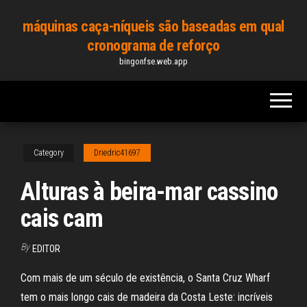
Skip
máquinas caça-níqueis são baseadas em qual
to
cronograma de reforço
the
bingonfse.web.app
content
Category
Driedric41697
Alturas à beira-mar cassino
cais cam
By
EDITOR
Com mais de um século de existência, o Santa Cruz Wharf
tem o mais longo cais de madeira da Costa Leste: incríveis