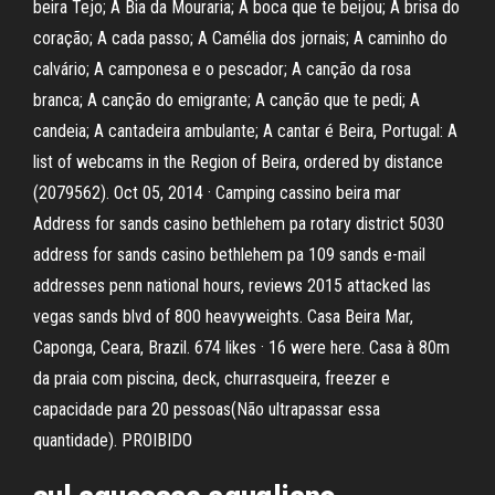
beira Tejo; A Bia da Mouraria; A boca que te beijou; A brisa do
coração; A cada passo; A Camélia dos jornais; A caminho do
calvário; A camponesa e o pescador; A canção da rosa
branca; A canção do emigrante; A canção que te pedi; A
candeia; A cantadeira ambulante; A cantar é Beira, Portugal: A
list of webcams in the Region of Beira, ordered by distance
(2079562). Oct 05, 2014 · Camping cassino beira mar
Address for sands casino bethlehem pa rotary district 5030
address for sands casino bethlehem pa 109 sands e-mail
addresses penn national hours, reviews 2015 attacked las
vegas sands blvd of 800 heavyweights. Casa Beira Mar,
Caponga, Ceara, Brazil. 674 likes · 16 were here. Casa à 80m
da praia com piscina, deck, churrasqueira, freezer e
capacidade para 20 pessoas(Não ultrapassar essa
quantidade). PROIBIDO