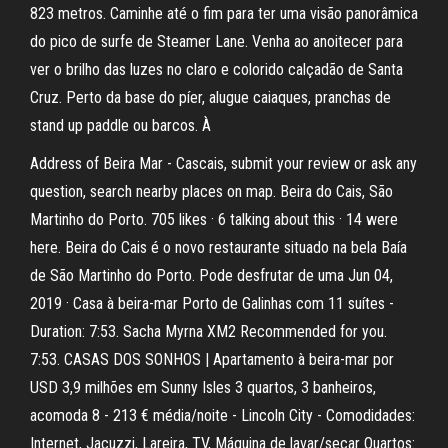
823 metros. Caminhe até o fim para ter uma visão panorâmica
do pico de surfe de Steamer Lane. Venha ao anoitecer para
ver o brilho das luzes no claro e colorido calçadão de Santa
Cruz. Perto da base do píer, alugue caiaques, pranchas de
stand up paddle ou barcos. À
Address of Beira Mar - Cascais, submit your review or ask any
question, search nearby places on map. Beira do Cais, São
Martinho do Porto. 705 likes · 6 talking about this · 14 were
here. Beira do Cais é o novo restaurante situado na bela Baía
de São Martinho do Porto. Pode desfrutar de uma Jun 04,
2019 · Casa à beira-mar Porto de Galinhas com 11 suítes -
Duration: 7:53. Sacha Myrna XM2 Recommended for you.
7:53. CASAS DOS SONHOS | Apartamento à beira-mar por
USD 3,9 milhões em Sunny Isles 3 quartos, 3 banheiros,
acomoda 8 - 213 € média/noite - Lincoln City - Comodidades:
Internet, Jacuzzi, Lareira, TV, Máquina de lavar/secar Quartos: