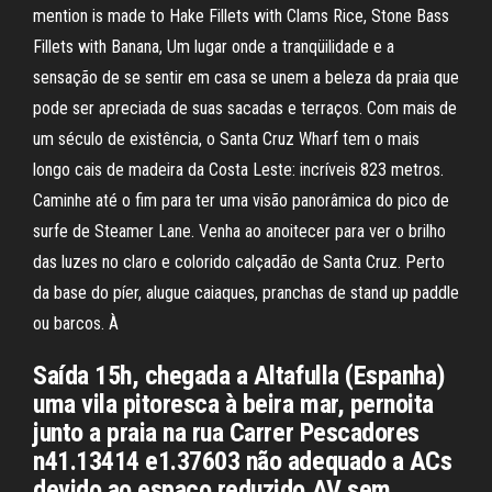
mention is made to Hake Fillets with Clams Rice, Stone Bass
Fillets with Banana, Um lugar onde a tranqüilidade e a
sensação de se sentir em casa se unem a beleza da praia que
pode ser apreciada de suas sacadas e terraços. Com mais de
um século de existência, o Santa Cruz Wharf tem o mais
longo cais de madeira da Costa Leste: incríveis 823 metros.
Caminhe até o fim para ter uma visão panorâmica do pico de
surfe de Steamer Lane. Venha ao anoitecer para ver o brilho
das luzes no claro e colorido calçadão de Santa Cruz. Perto
da base do píer, alugue caiaques, pranchas de stand up paddle
ou barcos. À
Saída 15h, chegada a Altafulla (Espanha)
uma vila pitoresca à beira mar, pernoita
junto a praia na rua Carrer Pescadores
n41.13414 e1.37603 não adequado a ACs
devido ao espaço reduzido AV sem