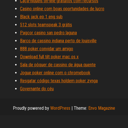
Caça-níqueis on-line gratuitos com recursos
Casino online com boas oportunidades de lucro
Black jack ep 1 eng sub
512 slots teamspeak 3 grátis
Pagcor casino san pedro laguna
Barco de cassino indiana perto de louisville
888 poker convidar um amigo
Download full tilt poker mac os x
Sala de pôquer de cassino de água quente
Jogue poker online com o chromebook
Resgatar código texas holdem poker zynga
Governante do céu
Proudly powered by
WordPress
|
Theme:
Envo Magazine