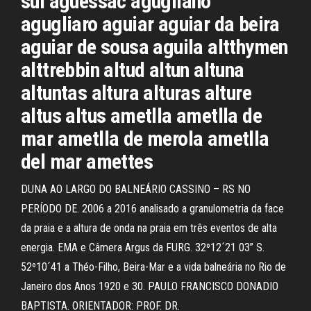
sul aguessac agugliano
agugliaro aguiar aguiar da beira
aguiar de sousa aguila altthymen
alttrebbin altud altun altuna
altuntas altura alturas alture
altus altus ametlla ametlla de
mar ametlla de merola ametlla
del mar amettes
DUNA AO LARGO DO BALNEÁRIO CASSINO – RS NO
PERÍODO DE. 2006 a 2016 analisado a granulometria da face
da praia e a altura de onda na praia em três eventos de alta
energia. EMA e Câmera Argus da FURG. 32º12´21 03” S.
52º10´41 a Théo-Filho, Beira-Mar e a vida balneária no Rio de
Janeiro dos Anos 1920 e 30. PAULO FRANCISCO DONADIO
BAPTISTA. ORIENTADOR: PROF. DR.