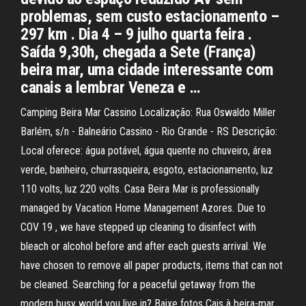
problemas, sem custo estacionamento –
297 km . Dia 4 – 9 julho quarta feira .
Saída 9,30h, chegada a Sete (França)
beira mar, uma cidade interessante com
canais a lembrar Veneza e …
Camping Beira Mar Cassino Localização: Rua Oswaldo Miller
Barlém, s/n - Balneário Cassino - Rio Grande - RS Descrição:
Local oferece: água potável, água quente no chuveiro, área
verde, banheiro, churrasqueira, esgoto, estacionamento, luz
110 volts, luz 220 volts. Casa Beira Mar is professionally
managed by Vacation Home Management Azores. Due to
COV 19 , we have stepped up cleaning to disinfect with
bleach or alcohol before and after each guests arrival. We
have chosen to remove all paper products, items that can not
be cleaned. Searching for a peaceful getaway from the
modern busy world you live in? Baixe fotos Cais à beira-mar