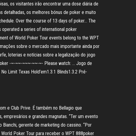
as, os visitantes irão encontrar uma dose diária de
las detalhadas, os melhores bónus de poker e muito
schedule. Over the course of 13 days of poker… The
operated a series of international poker
minent of World Poker Tour events belong to the WPT
ormações sobre o mercado mais importante ainda por
rfe, loterias e notícias sobre a legalização do jogo
de poker -~-~~-~~~-~~-~- Please watch: … Jogo de
o Limit Texas Hold’em1.3.1 Blinds1.3.2 Pré-
om e Club Prive. É também no Bellagio que
s, empresários e grandes magnatas. “Ter um evento
 Bianchi, gerente de marketing do cassino. “Por
 o World Poker Tour para receber o WPT 888poker