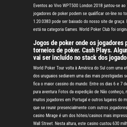
Eventos ao Vivo WPT500 London 2018 juntou-se ao W
jogadores de poker podem se qualificar on-line no to
1.20.0383 pode ser baixado do nosso site de graça.
está na categoria Games. World Poker Club foi origin
Jogos de poker onde os jogadores p
torneios de poker. Cash Plays. Alg
vai ser incluído no stack dos jogado
World Poker Tour volta à América do Sul com uma e
dos uruguaios sediarem uma das mais prestigiadas sér
fica o maior cassino do mundo: Entre os dias 6 e 7
pura aventura Fotos da expedição de Não conheço, m
muitos jogadores em Portugal e outros lugares do mu
que se reunir presencialmente com outros jogadores 
casino Mirage é um dos hóteis/casinos mais impress
Wall Street. Nesta altura, este casino custou 630 m