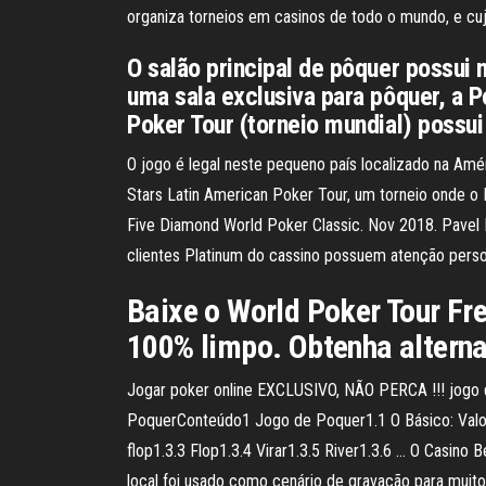
organiza torneios em casinos de todo o mundo, e cu
O salão principal de pôquer possui
uma sala exclusiva para pôquer, a 
Poker Tour (torneio mundial) possu
O jogo é legal neste pequeno país localizado na Am
Stars Latin American Poker Tour, um torneio onde o
Five Diamond World Poker Classic. Nov 2018. Pavel 
clientes Platinum do cassino possuem atenção perso
Baixe o World Poker Tour Fr
100% limpo. Obtenha alterna
Jogar poker online EXCLUSIVO, NÃO PERCA !!! jogo d
PoquerConteúdo1 Jogo de Poquer1.1 O Básico: Valor
flop1.3.3 Flop1.3.4 Virar1.3.5 River1.3.6 … O Casino
local foi usado como cenário de gravação para muito