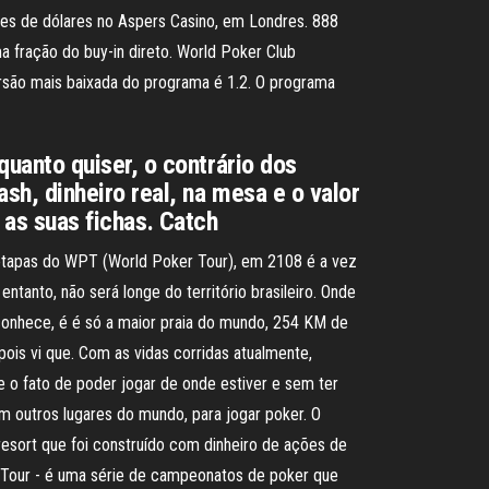
es de dólares no Aspers Casino, em Londres. 888
a fração do buy-in direto. World Poker Club
rsão mais baixada do programa é 1.2. O programa
uanto quiser, o contrário dos
h, dinheiro real, na mesa e o valor
 as suas fichas. Catch
 etapas do WPT (World Poker Tour), em 2108 é a vez
tanto, não será longe do território brasileiro. Onde
conhece, é é só a maior praia do mundo, 254 KM de
ois vi que. Com as vidas corridas atualmente,
e o fato de poder jogar de onde estiver e sem ter
m outros lugares do mundo, para jogar poker. O
esort que foi construído com dinheiro de ações de
er Tour - é uma série de campeonatos de poker que